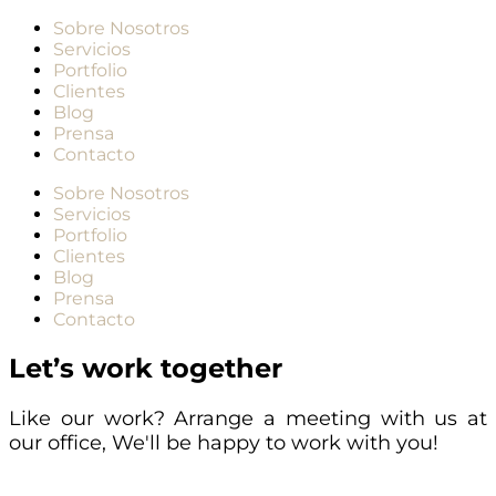
Sobre Nosotros
Servicios
Portfolio
Clientes
Blog
Prensa
Contacto
Sobre Nosotros
Servicios
Portfolio
Clientes
Blog
Prensa
Contacto
Let’s work together
Like our work? Arrange a meeting with us at
our office, We'll be happy to work with you!