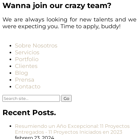
Wanna join our crazy team?
We are always looking for new talents and we
were expecting you. Time to apply, buddy!
Sobre Nosotros
Servicios
Portfolio
Clientes
Blog
Prensa
Contacto
Search
for:
Recent Posts.
Resumiendo un Año Excepcional: 11 Proyectos
Entregados - 11 Proyectos Iniciados en 2023
febrero 23, 2024