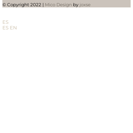
© Copyright 2022 |
Mico Design
by
joxse
ES
ES
EN