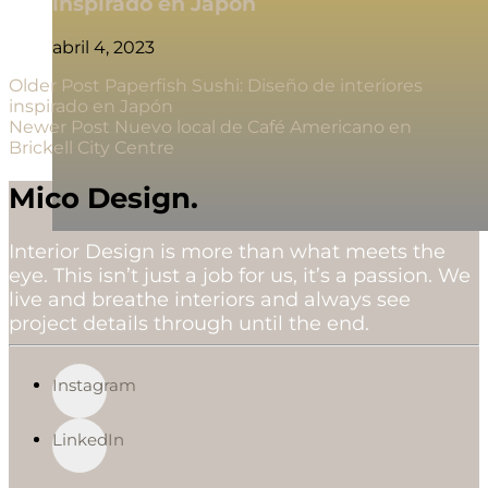
inspirado en Japón
abril 4, 2023
Older Post
Paperfish Sushi: Diseño de interiores
inspirado en Japón
Newer Post
Nuevo local de Café Americano en
Brickell City Centre
Mico Design.
Interior Design is more than what meets the
eye. This isn’t just a job for us, it’s a passion. We
live and breathe interiors and always see
project details through until the end.
Instagram
LinkedIn