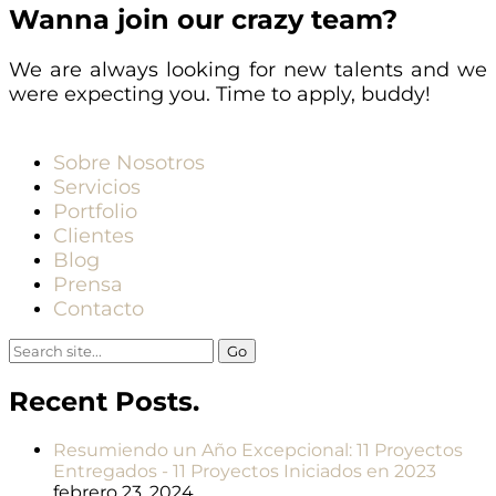
Wanna join our crazy team?
We are always looking for new talents and we
were expecting you. Time to apply, buddy!
Sobre Nosotros
Servicios
Portfolio
Clientes
Blog
Prensa
Contacto
Search
for:
Recent Posts.
Resumiendo un Año Excepcional: 11 Proyectos
Entregados - 11 Proyectos Iniciados en 2023
febrero 23, 2024